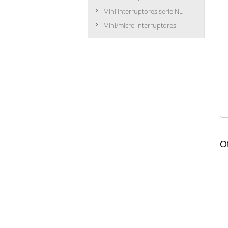
Mini interruptores serie NL
Mini/micro interruptores
O