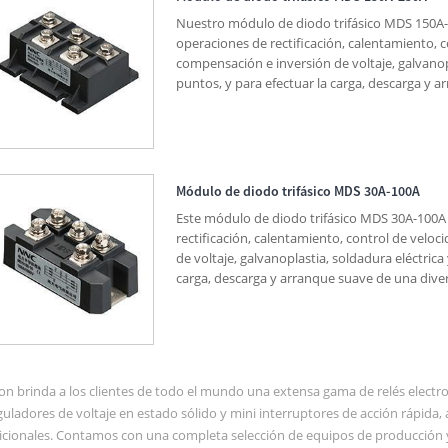
Nuestro módulo de diodo trifásico MDS 150A-2
operaciones de rectificación, calentamiento, c
compensación e inversión de voltaje, galvanop
puntos, y para efectuar la carga, descarga y 
Módulo de diodo trifásico MDS 30A-100A
Este módulo de diodo trifásico MDS 30A-100A
rectificación, calentamiento, control de veloc
de voltaje, galvanoplastia, soldadura eléctrica
carga, descarga y arranque suave de una dive
ion brinda a los clientes de todo el mundo una extensa gama de relés electro
guladores de voltaje en estado sólido y mini interruptores de acción rápid
icionales. Contamos con una completa selección de equipos de producción y