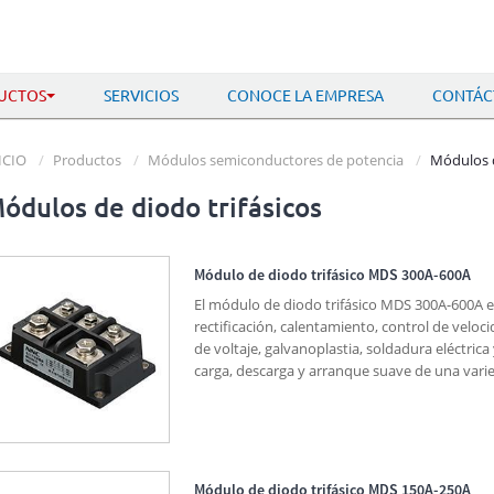
UCTOS
SERVICIOS
CONOCE LA EMPRESA
CONTÁC
ICIO
Productos
Módulos semiconductores de potencia
Módulos d
ódulos de diodo trifásicos
Módulo de diodo trifásico MDS 300A-600A
El módulo de diodo trifásico MDS 300A-600A e
rectificación, calentamiento, control de veloc
de voltaje, galvanoplastia, soldadura eléctrica
carga, descarga y arranque suave de una vari
Módulo de diodo trifásico MDS 150A-250A