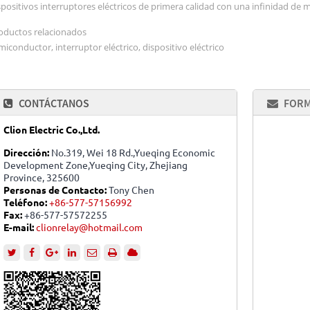
spositivos interruptores eléctricos de primera calidad con una infinidad de m
oductos relacionados
miconductor, interruptor eléctrico, dispositivo eléctrico
CONTÁCTANOS
FORM
Clion Electric Co.,Ltd.
Dirección:
No.319, Wei 18 Rd.,Yueqing Economic
Development Zone,Yueqing City, Zhejiang
Province, 325600
Personas de Contacto:
Tony Chen
Teléfono:
+86-577-57156992
Fax:
+86-577-57572255
E-mail:
clionrelay@hotmail.com