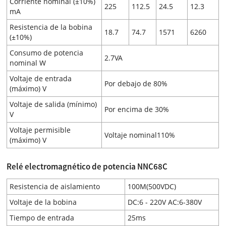
Corriente nominal (±10%)
225
112.5
24.5
12.3
mA
Resistencia de la bobina
18.7
74.7
1571
6260
(±10%)
Consumo de potencia
2.7VA
nominal W
Voltaje de entrada
Por debajo de 80%
(máximo) V
Voltaje de salida (mínimo)
Por encima de 30%
V
Voltaje permisible
Voltaje nominal110%
(máximo) V
Relé electromagnético de potencia NNC68C
Resistencia de aislamiento
100M(500VDC)
Voltaje de la bobina
DC:6 - 220V AC:6-380V
Tiempo de entrada
25ms