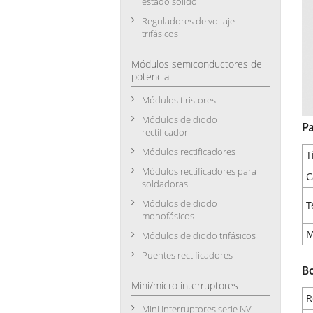
estado sólido
Reguladores de voltaje
trifásicos
Módulos semiconductores de
potencia
Módulos tiristores
Módulos de diodo
Pa
rectificador
Módulos rectificadores
T
Módulos rectificadores para
C
soldadoras
Módulos de diodo
T
monofásicos
M
Módulos de diodo trifásicos
Puentes rectificadores
Bo
Mini/micro interruptores
R
Mini interruptores serie NV