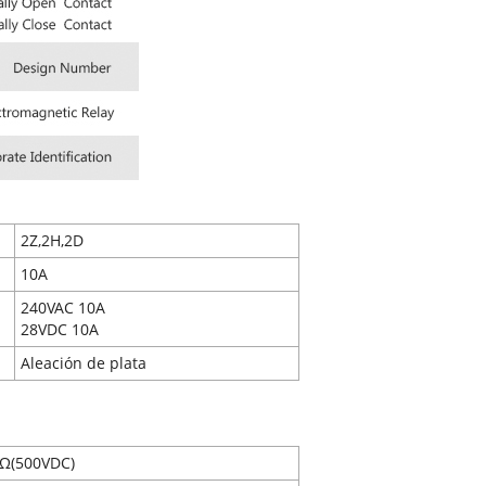
2Z,2H,2D
10A
240VAC 10A
28VDC 10A
Aleación de plata
Ω(500VDC)