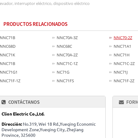
levador, interruptor eléctrico, dispositivo eléctrico
PRODUCTOS RELACIONADOS
NNC71B
NNC70A-3Z
NNC70-2Z
NNC68D
NNC68C
NNC71A1
NNC71K
NNC70A-2Z
NNC71H
NNC71B
NNC71C-1Z
NNC71C-2Z
NNC71G1
NC71G
NNC71J
NNC71F-1Z
NNC71FS
NNC71F-2Z
CONTÁCTANOS
FORM
Clion Electric Co.,Ltd.
Dirección:
No.319, Wei 18 Rd.,Yueqing Economic
Development Zone,Yueqing City, Zhejiang
Province, 325600