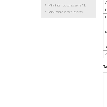
V
Mini interruptores serie NL
T
Mini/micro interruptores
T
T
D
P
Ta