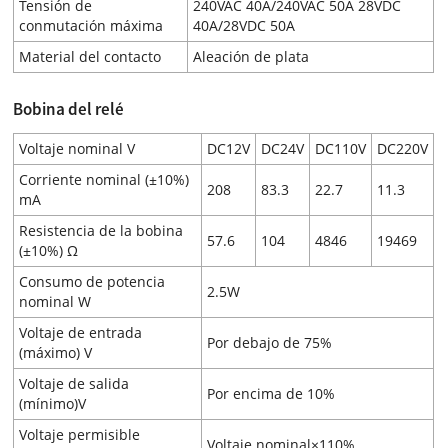
Tensión de
240VAC 40A/240VAC 50A 28VDC
conmutación máxima
40A/28VDC 50A
Material del contacto
Aleación de plata
Bobina del relé
Voltaje nominal V
DC12V
DC24V
DC110V
DC220V
Corriente nominal (±10%)
208
83.3
22.7
11.3
mA
Resistencia de la bobina
57.6
104
4846
19469
(±10%) Ω
Consumo de potencia
2.5W
nominal W
Voltaje de entrada
Por debajo de 75%
(máximo) V
Voltaje de salida
Por encima de 10%
(mínimo)V
Voltaje permisible
Voltaje nominal×110%