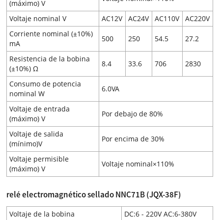
(máximo) V
Voltaje nominal V
AC12V
AC24V
AC110V
AC220V
Corriente nominal (±10%)
500
250
54.5
27.2
mA
Resistencia de la bobina
8.4
33.6
706
2830
(±10%) Ω
Consumo de potencia
6.0VA
nominal W
Voltaje de entrada
Por debajo de 80%
(máximo) V
Voltaje de salida
Por encima de 30%
(mínimo)V
Voltaje permisible
Voltaje nominal×110%
(máximo) V
relé electromagnético sellado NNC71B (JQX-38F)
Voltaje de la bobina
DC:6 - 220V AC:6-380V