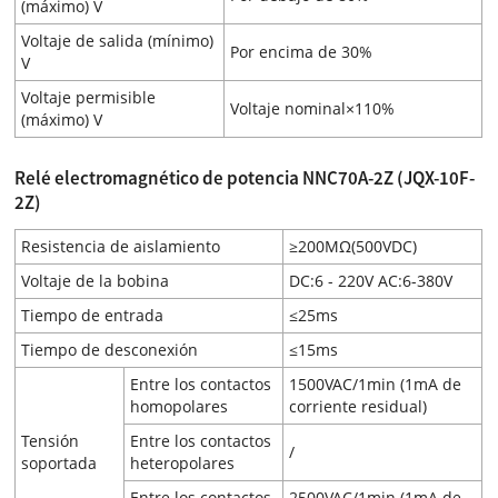
(máximo) V
Voltaje de salida (mínimo)
Por encima de 30%
V
Voltaje permisible
Voltaje nominal×110%
(máximo) V
Relé electromagnético de potencia NNC70A-2Z (JQX-10F-
2Z)
Resistencia de aislamiento
≥200MΩ(500VDC)
Voltaje de la bobina
DC:6 - 220V AC:6-380V
Tiempo de entrada
≤25ms
Tiempo de desconexión
≤15ms
Entre los contactos
1500VAC/1min (1mA de
homopolares
corriente residual)
Tensión
Entre los contactos
/
soportada
heteropolares
Entre los contactos
2500VAC/1min (1mA de