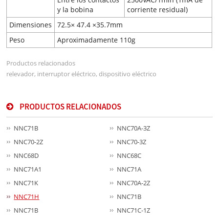
y la bobina
corriente residual)
Dimensiones
72.5× 47.4 ×35.7mm
Peso
Aproximadamente 110g
Productos relacionados
relevador, interruptor eléctrico, dispositivo eléctrico
PRODUCTOS RELACIONADOS
NNC71B
NNC70A-3Z
NNC70-2Z
NNC70-3Z
NNC68D
NNC68C
NNC71A1
NNC71A
NNC71K
NNC70A-2Z
NNC71H
NNC71B
NNC71B
NNC71C-1Z