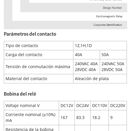
Parámetros del contacto
Tipo de contacto
1Z,1H,1D
Carga del contacto
40A
50A
240VAC 40A
240VAC 50A
Tensión de conmutación máxima
28VDC 40A
28VDC 50A
Material del contacto
Aleación de plata
Bobina del relé
Voltaje nominal V
DC12V
DC24V
DC110V
DC220V
Corriente nominal (±10%)
167
83.3
18.2
9
mA
Resistencia de la bobina