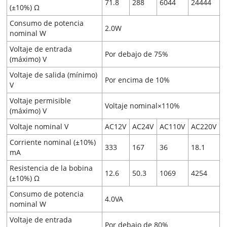
71.8
288
6044
24444
(±10%) Ω
Consumo de potencia
2.0W
nominal W
Voltaje de entrada
Por debajo de 75%
(máximo) V
Voltaje de salida (mínimo)
Por encima de 10%
V
Voltaje permisible
Voltaje nominal×110%
(máximo) V
Voltaje nominal V
AC12V
AC24V
AC110V
AC220V
Corriente nominal (±10%)
333
167
36
18.1
mA
Resistencia de la bobina
12.6
50.3
1069
4254
(±10%) Ω
Consumo de potencia
4.0VA
nominal W
Voltaje de entrada
Por debajo de 80%