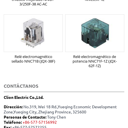
3/250F-38 AC-AC
Relé electromagnético
Relé electromagnético de
sellado NNC71B (JQX-38F)
potencia NNC71F-1Z (JQX-
62F-1Z)
CONTÁCTANOS
Clion Electric Co.,Ltd.
Dirección:
No.319, Wei 18 Rd.,Yueqing Economic Development
Zone,Yueqing City, Zhejiang Province, 325600
Personas de Contacto:
Tony Chen
Teléfono:
+86-577-57156992
Fax:
+86-577-57572255