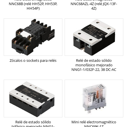
NNC68B (relé HH52P, HH53P,
NNC68AZL-4Z (relé JQX-13F-
HH54P)
4Z)
Zócalos o sockets para relés
Relé de estado sólido
monofásico mejorado
NNG1-1/032F-22, 38 DC-AC
Relé de estado sólido
Mini relé electromagnético
trifásico mejorado NNG1-
NNC69K-1Z